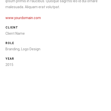
ipsum primis in faucibus. Quisque sagittis leo id dui ornare
malesuada. Aliquam erat volutpat.
www.yourdomain.com
CLIENT
Client Name
ROLE
Branding, Logo Design
YEAR
2015